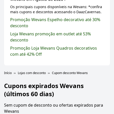
Os principais cupons disponíveis na Wevans: *confira
mais cupons e descontos acessando o DaazCavernas.
Promoção Wevans Espelho decorativo até 30%
desconto
Loja Wevans promoção em outlet até 53%
desconto
Promoção Loja Wevans Quadros decorativos
com até 42% Off
Início
Lojas com desconto
Cupom desconto Wevans
Cupons expirados
Wevans
(últimos 60 dias)
Sem cupom de desconto ou ofertas expirados para
Wevans