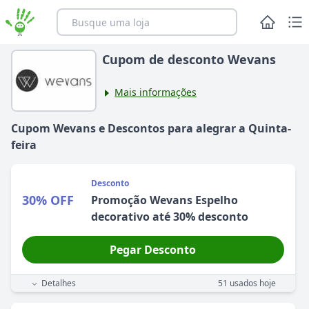
Cupom de desconto Wevans
Mais informações
Cupom
Wevans
e Descontos para alegrar
a
Quinta-
feira
Desconto
30% OFF
Promoção Wevans Espelho
decorativo até 30% desconto
Pegar Desconto
Detalhes
51
usados hoje