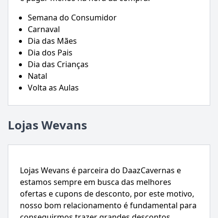
Semana do Consumidor
Carnaval
Dia das Mães
Dia dos Pais
Dia das Crianças
Natal
Volta as Aulas
Lojas Wevans
Lojas Wevans é parceira do DaazCavernas e
estamos sempre em busca das melhores
ofertas e cupons de desconto, por este motivo,
nosso bom relacionamento é fundamental para
conseguirmos trazer grandes descontos.