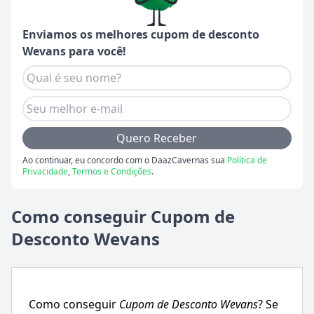
Enviamos os melhores cupom de desconto
Wevans
para você!
Quero Receber
Ao continuar, eu concordo com o DaazCavernas sua
Política de
Privacidade
,
Termos e Condições
.
Como conseguir Cupom de
Desconto Wevans
Como conseguir
Cupom de Desconto
Wevans
? Se