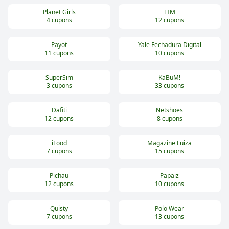
Planet Girls
TIM
4
cupons
12
cupons
Payot
Yale Fechadura Digital
11
cupons
10
cupons
SuperSim
KaBuM!
3
cupons
33
cupons
Dafiti
Netshoes
12
cupons
8
cupons
iFood
Magazine Luiza
7
cupons
15
cupons
Pichau
Papaiz
12
cupons
10
cupons
Quisty
Polo Wear
7
cupons
13
cupons