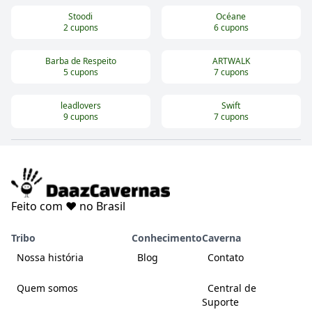
Stoodi
Océane
2
cupons
6
cupons
Barba de Respeito
ARTWALK
5
cupons
7
cupons
leadlovers
Swift
9
cupons
7
cupons
Feito com ❤️ no Brasil
Tribo
Conhecimento
Caverna
Nossa história
Blog
Contato
Quem somos
Central de
Suporte