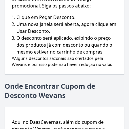
promocional. Siga os passos abaixo:
Clique em Pegar Desconto.
Uma nova janela será aberta, agora clique em
Usar Desconto.
O desconto será aplicado, exibindo o preço
dos produtos já com desconto ou quando o
mesmo estiver no carrinho de compras
*Alguns descontos sazonais são ofertados pela
Wevans
e por isso pode não haver redução no valor.
Onde Encontrar Cupom de
Desconto Wevans
Aqui no DaazCavernas, além do cupom de