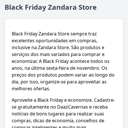
Black Friday Zandara Store
Black Friday Zandara Store sempre traz
excelentes oportunidades em compras,
inclusive na Zandara Store. São produtos e
serviços dos mais variados para comprar e
economizar. A Black Friday acontece todos os
anos, na última sexta-feira de novembro. Os
preços dos produtos podem variar ao longo do
dia, por isso, organize-se para aproveitar as
melhores ofertas.
Aproveite a Black Friday e economize. Cadastre-
se gratuitamente no DaazCavernas e receba
notícias de bons lugares para realizar suas
compras, dicas de economia, conselhos de
compras inteligentes e muito mais.