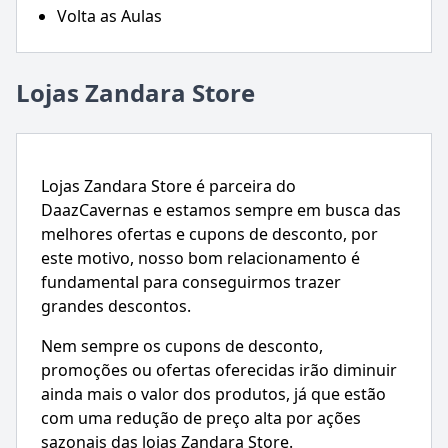
Volta as Aulas
Lojas Zandara Store
Lojas Zandara Store é parceira do
DaazCavernas e estamos sempre em busca das
melhores ofertas e cupons de desconto, por
este motivo, nosso bom relacionamento é
fundamental para conseguirmos trazer
grandes descontos.
Nem sempre os cupons de desconto,
promoções ou ofertas oferecidas irão diminuir
ainda mais o valor dos produtos, já que estão
com uma redução de preço alta por ações
sazonais das lojas Zandara Store.