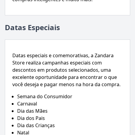
Datas Especiais
Datas especiais e comemorativas, a Zandara
Store realiza campanhas especiais com
descontos em produtos selecionados, uma
excelente oportunidade para encontrar o que
você deseja e pagar menos na hora da compra.
Semana do Consumidor
Carnaval
Dia das Mães
Dia dos Pais
Dia das Crianças
Natal