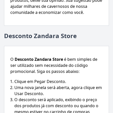
produtos, deixe sua opinião. Sua sugestão pode
ajudar milhares de cavernosos de nossa
comunidade a economizar como você.
Desconto Zandara Store
O
Desconto
Zandara Store
é bem simples de
ser utilizado sem necessidade do código
promocional. Siga os passos abaixo:
Clique em Pegar Desconto.
Uma nova janela será aberta, agora clique em
Usar Desconto.
O desconto será aplicado, exibindo o preço
dos produtos já com desconto ou quando o
mesmo estiver no carrinho de compras