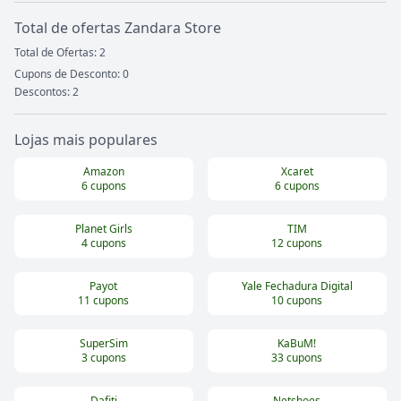
Total de ofertas
Zandara Store
Total de Ofertas:
2
Cupons de Desconto:
0
Descontos:
2
Lojas mais populares
Amazon
Xcaret
6
cupons
6
cupons
Planet Girls
TIM
4
cupons
12
cupons
Payot
Yale Fechadura Digital
11
cupons
10
cupons
SuperSim
KaBuM!
3
cupons
33
cupons
Dafiti
Netshoes