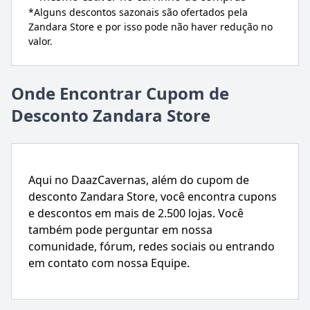
*Alguns descontos sazonais são ofertados pela
Zandara Store
e por isso pode não haver redução no
valor.
Onde Encontrar Cupom de
Desconto Zandara Store
Aqui no DaazCavernas, além do cupom de
desconto Zandara Store, você encontra cupons
e descontos em mais de 2.500 lojas. Você
também pode perguntar em nossa
comunidade, fórum, redes sociais ou entrando
em contato com nossa Equipe.